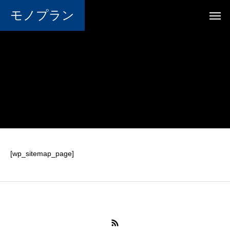
モノプラン
[wp_sitemap_page]